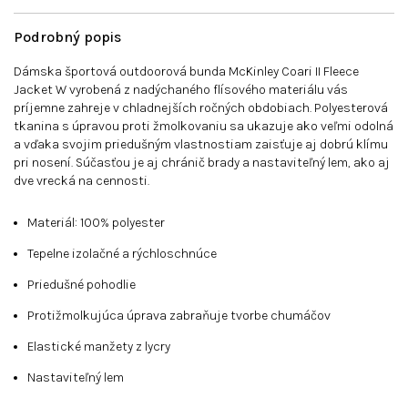
Podrobný popis
Dámska športová outdoorová bunda McKinley Coari II Fleece
Jacket W vyrobená z nadýchaného flísového materiálu vás
príjemne zahreje v chladnejších ročných obdobiach. Polyesterová
tkanina s úpravou proti žmolkovaniu sa ukazuje ako veľmi odolná
a vďaka svojim priedušným vlastnostiam zaisťuje aj dobrú klímu
pri nosení. Súčasťou je aj chránič brady a nastaviteľný lem, ako aj
dve vrecká na cennosti.
Materiál: 100% polyester
Tepelne izolačné a rýchloschnúce
Priedušné pohodlie
Protižmolkujúca úprava zabraňuje tvorbe chumáčov
Elastické manžety z lycry
Nastaviteľný lem