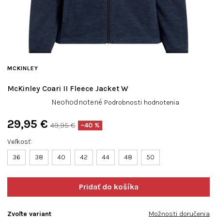
MCKINLEY
McKinley Coari II Fleece Jacket W
Priemerné
Neohodnotené
Podrobnosti hodnotenia
hodnotenie
produktu
29,95 €
49,95 €
–40 %
je
Jednotková
0,0
Veľkosť
cena:
z
36
38
40
42
44
48
50
5
hviezdičiek.
Zvoľte variant
Možnosti doručenia