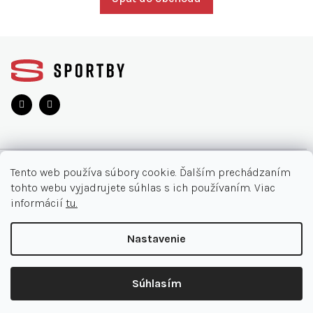
Z
á
p
ä
t
i
e
O NÁKUPE
Tento web používa súbory cookie. Ďalším prechádzaním
tohto webu vyjadrujete súhlas s ich používaním. Viac
Moja objednávka
INFORMÁCIE
informácií
tu.
Najčastejšie otázky
O nás
KONTAKT
Nastavenie
Vrátenie tovaru
Akcie
Obchodné podmienky
044/32 40 321
Copyright 2026
SPORTBY.SK
. Všetky práva vyhradené.
Kontakt
Súhlasím
Doručenia a platby
Expert Point
Shoptet Premium
|
mime digital