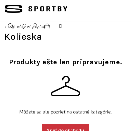
Prejsť
na
obsah
Kolieskové korčule
Nákupný
Kolieska
Hľadať
Prihlásenie
košík
Produkty ešte len pripravujeme.
Môžete sa ale pozrieť na ostatné kategórie.
Späť do obchodu