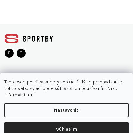
Z
á
p
ä
t
i
e
O NÁKUPE
Tento web používa súbory cookie. Ďalším prechádzaním
tohto webu vyjadrujete súhlas s ich používaním. Viac
Moja objednávka
INFORMÁCIE
informácií
tu.
Najčastejšie otázky
O nás
KONTAKT
Nastavenie
Vrátenie tovaru
Akcie
Obchodné podmienky
044/32 40 321
Copyright 2026
SPORTBY.SK
. Všetky práva vyhradené.
Kontakt
Súhlasím
Doručenia a platby