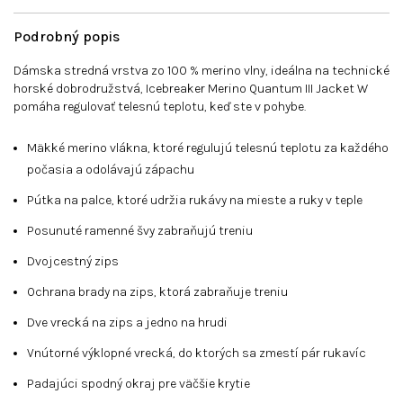
Podrobný popis
Dámska stredná vrstva zo 100 % merino vlny, ideálna na technické
horské dobrodružstvá, Icebreaker Merino Quantum III Jacket W
pomáha regulovať telesnú teplotu, keď ste v pohybe.
Mäkké merino vlákna, ktoré regulujú telesnú teplotu za každého
počasia a odolávajú zápachu
Pútka na palce, ktoré udržia rukávy na mieste a ruky v teple
Posunuté ramenné švy zabraňujú treniu
Dvojcestný zips
Ochrana brady na zips, ktorá zabraňuje treniu
Dve vrecká na zips a jedno na hrudi
Vnútorné výklopné vrecká, do ktorých sa zmestí pár rukavíc
Padajúci spodný okraj pre väčšie krytie