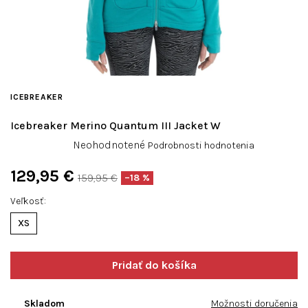
ICEBREAKER
Icebreaker Merino Quantum III Jacket W
Priemerné
Neohodnotené
Podrobnosti hodnotenia
hodnotenie
produktu
129,95 €
159,95 €
–18 %
je
Jednotková
0,0
Veľkosť
cena:
z
XS
5
hviezdičiek.
Skladom
Možnosti doručenia