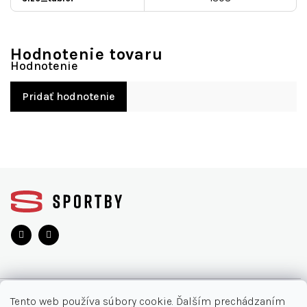
Hodnotenie tovaru
Pridať hodnotenie
Z
á
p
ä
t
i
e
O NÁKUPE
Tento web používa súbory cookie. Ďalším prechádzaním