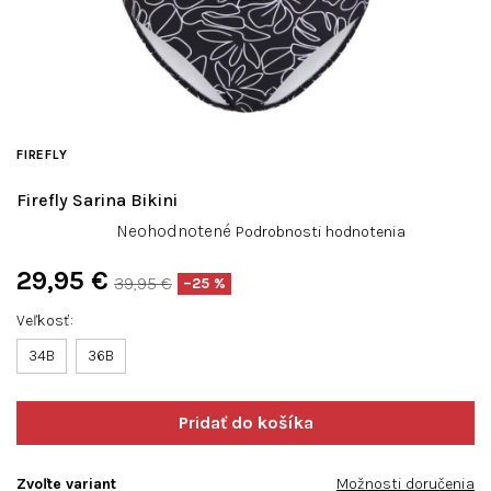
FIREFLY
Firefly Sarina Bikini
Priemerné
Neohodnotené
Podrobnosti hodnotenia
hodnotenie
produktu
29,95 €
39,95 €
–25 %
je
Jednotková
0,0
Veľkosť
cena:
z
34B
36B
5
hviezdičiek.
Zvoľte variant
Možnosti doručenia