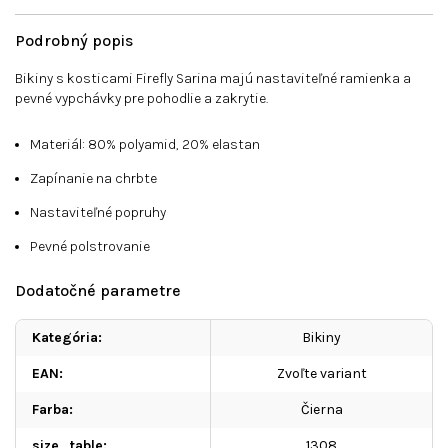
Podrobný popis
Bikiny
s kosticami
Firefly Sarina majú nastaviteľné ramienka a
pevné vypchávky pre pohodlie a zakrytie.
Materiál: 80% polyamid, 20% elastan
Zapínanie na chrbte
Nastaviteľné popruhy
Pevné polstrovanie
Dodatočné parametre
Kategória
:
Bikiny
EAN
:
Zvoľte variant
Farba
:
Čierna
size_table
:
1308