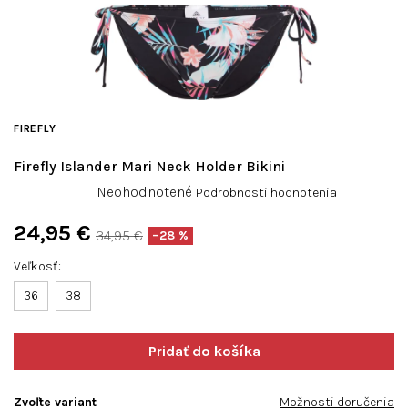
FIREFLY
Firefly Islander Mari Neck Holder Bikini
Priemerné
Neohodnotené
Podrobnosti hodnotenia
hodnotenie
produktu
24,95 €
34,95 €
–28 %
je
Jednotková
0,0
Veľkosť
cena:
z
36
38
5
hviezdičiek.
Zvoľte variant
Možnosti doručenia