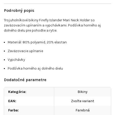
Podrobný popis
Trojuholníkové bikiny Firefly Islander Mari Neck Holder so
zaväzovacím upínaním a vypchávkami. Podšívka horného aj
dolného dielu pre pohodlie a rytie.
Materiál: 80% polyamid, 20% elastan
Zaväzovacie upínanie
Vypchávky
Podšívka horného aj dolného dielu
Dodatočné parametre
Kategória
:
Bikiny
EAN
:
Zvoľte variant
Farba
:
Farebná