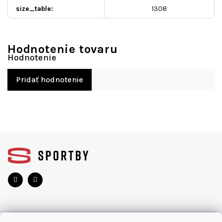
size_table
:
1308
Hodnotenie tovaru
Pridať hodnotenie
Z
á
p
ä
t
i
e