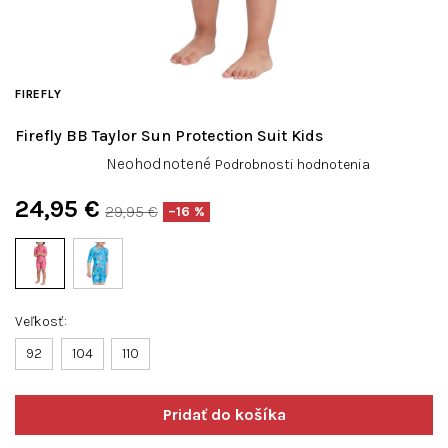
FIREFLY
Firefly BB Taylor Sun Protection Suit Kids
Priemerné
Neohodnotené
Podrobnosti hodnotenia
hodnotenie
produktu
24,95 €
29,95 €
–16 %
je
Jednotková
0,0
cena:
z
5
hviezdičiek.
Veľkosť
92
104
110