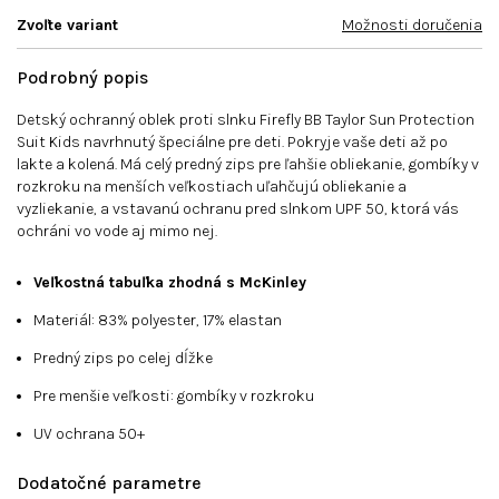
Zvoľte variant
Možnosti doručenia
Podrobný popis
Detský ochranný oblek proti slnku Firefly BB Taylor Sun Protection
Suit Kids navrhnutý špeciálne pre deti. Pokryje vaše deti až po
lakte a kolená. Má celý predný zips pre ľahšie obliekanie, g
ombíky v
rozkroku na menších veľkostiach uľahčujú obliekanie a
vyzliekanie,
a vstavanú ochranu pred slnkom UPF 50, ktorá vás
ochráni vo vode aj mimo nej.
Veľkostná tabuľka zhodná s McKinley
Materiál: 83% polyester, 17% elastan
Predný zips po celej dĺžke
Pre menšie veľkosti: gombíky v rozkroku
UV ochrana 50+
Dodatočné parametre