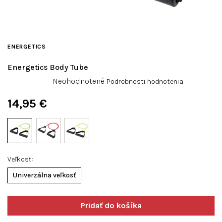
ENERGETICS
Energetics Body Tube
Priemerné
Neohodnotené
Podrobnosti hodnotenia
hodnotenie
produktu
14,95 €
je
Jednotková
0,0
cena:
z
5
hviezdičiek.
Veľkosť
Univerzálna veľkosť