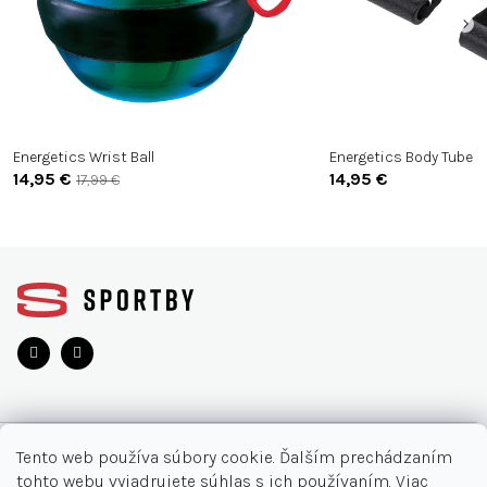
Energetics Wrist Ball
Energetics Body Tube
14,95 €
14,95 €
17,99 €
Z
á
p
ä
t
i
e
O NÁKUPE
Tento web používa súbory cookie. Ďalším prechádzaním
tohto webu vyjadrujete súhlas s ich používaním. Viac