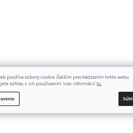
komfort pri nosení. Antimikrobiál
základnú vrstvu dlhšie príjemnú.
Materiál: 3% elastan, 58% polyam
4-cestné strečové vlastnosti
Bezšvový dizajn
Bez zápachu
Rýchle schnutie
web používa súbory cookie. Ďalším prechádzaním tohto webu
Ľahký materiál
jete súhlas s ich používaním. Viac informácií
tu.
Transport vlhkosti
Hmotnosť: 175 g
avenie
Súh
Hodnotenie tovar