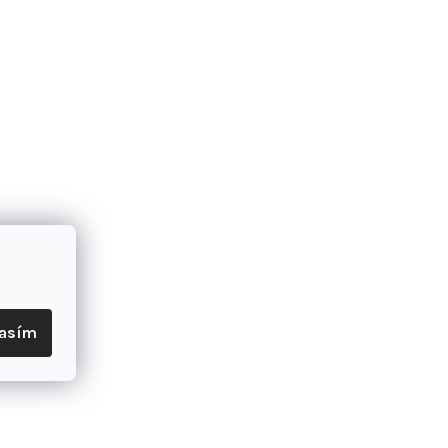
ne vlastnosti materiálu zabraňujú množeniu baktérií spôsobujúcich zá
id, 39% polypropylén
lasím
u