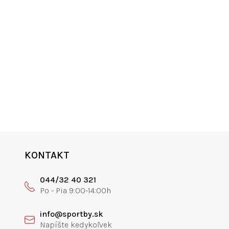
Icebreaker Merino Tech Lite II M
B
85,95 €
ANIE
SKVELÁ PODPORA
0€
vyspovedajte nás
KONTAKT
044/32 40 321
info@sportby.sk