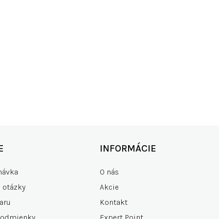
Salewa Lavaredo LS Hemp W
69,95 €
84,95 €
KO SKLADOM
RÝCHLE DOD
00+ produktov
zdarma od 15
E
INFORMÁCIE
návka
O nás
e otázky
Akcie
aru
Kontakt
podmienky
Expert Point