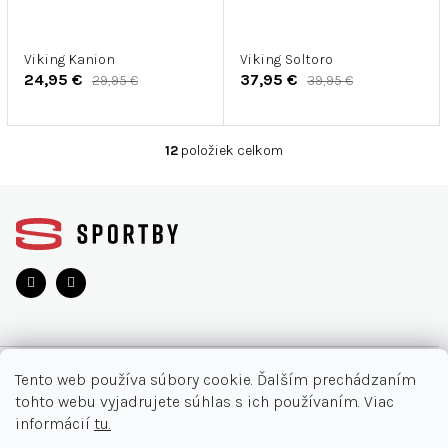
Viking Kanion
Viking Soltoro
24,95 €
37,95 €
29,95 €
39,95 €
12
položiek celkom
O
v
Z
l
á
á
d
p
a
ä
c
t
i
i
e
e
p
r
O NÁKUPE
v
Tento web používa súbory cookie. Ďalším prechádzaním
k
tohto webu vyjadrujete súhlas s ich používaním. Viac
y
Moja objednávka
INFORMÁCIE
informácií
tu.
v