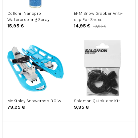
r
u
o
k
d
Collonil Nanopro
EPM Snow Grabber Anti-
t
Waterproofing Spray
slip For Shoes
u
o
15,95 €
14,95 €
19,95 €
k
v
t
o
v
McKinley Snowcross 3.0 W
Salomon Quicklace Kit
79,95 €
9,95 €