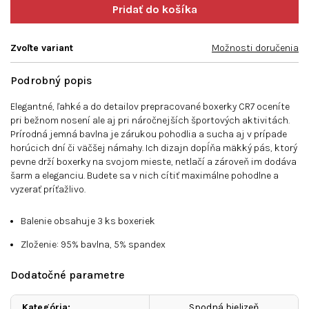
Zvoľte variant
Možnosti doručenia
Podrobný popis
Elegantné, ľahké a do detailov prepracované boxerky CR7 oceníte
pri bežnom nosení ale aj pri náročnejších športových aktivitách.
Prírodná jemná bavlna je zárukou pohodlia a sucha aj v prípade
horúcich dní či väčšej námahy. Ich dizajn dopĺňa mäkký pás, ktorý
pevne drží boxerky na svojom mieste, netlačí a zároveň im dodáva
šarm a eleganciu. Budete sa v nich cítiť maximálne pohodlne a
vyzerať príťažlivo.
Balenie obsahuje 3 ks boxeriek
Zloženie: 95% bavlna, 5% spandex
Dodatočné parametre
Kategória
:
Spodná bielizeň