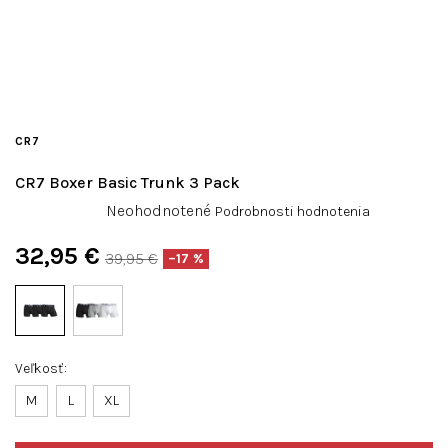
CR7
CR7 Boxer Basic Trunk 3 Pack
Priemerné
Neohodnotené
Podrobnosti hodnotenia
hodnotenie
produktu
32,95 €
39,95 €
–17 %
je
Jednotková
0,0
cena:
z
5
hviezdičiek.
Veľkosť
M
L
XL