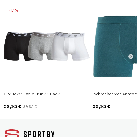
–17 %
CR7 Boxer Basic Trunk 3 Pack
Icebreaker Men Anatom
32,95 €
39,95 €
39,95 €
Z
á