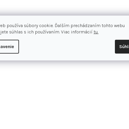
Hodnotenie tovar
web používa súbory cookie. Ďalším prechádzaním tohto webu
jete súhlas s ich používaním. Viac informácií
tu.
Pridať hodnotenie
avenie
Súh
Tiež sa vám môže