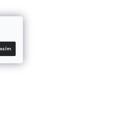
u
lasím
 páčiť