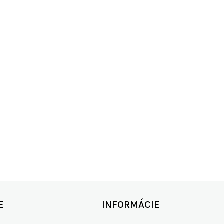
Burton Re:Flex 3D Adapter Disc
7,95 €
KO SKLADOM
RÝCHLE DOD
00+ produktov
zdarma od 15
E
INFORMÁCIE