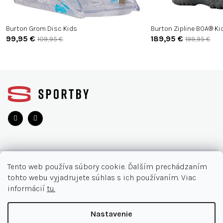
Burton Grom Disc Kids
Burton Zipline BOA® Ki
99,95 €
189,95 €
109,95 €
199,95 €
Z
á
p
ä
t
i
e
O NÁKUPE
Tento web používa súbory cookie. Ďalším prechádzaním
tohto webu vyjadrujete súhlas s ich používaním. Viac
Moja objednávka
INFORMÁCIE
informácií
tu.
Najčastejšie otázky
O nás
KONTAKT
Nastavenie
Vrátenie tovaru