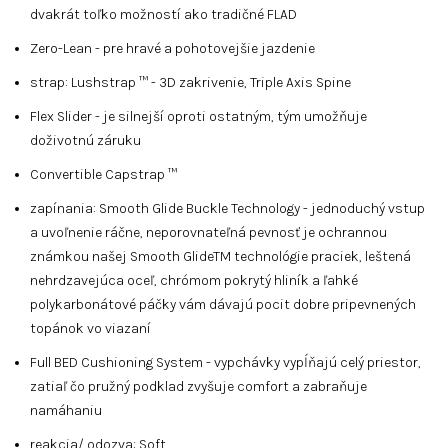
dvakrát toľko možností ako tradičné FLAD
Zero-Lean - pre hravé a pohotovejšie jazdenie
strap: Lushstrap ™ - 3D zakrivenie, Triple Axis Spine
Flex Slider - je silnejší oproti ostatným, tým umožňuje
doživotnú záruku
Convertible Capstrap ™
zapínania: Smooth Glide Buckle Technology - jednoduchý vstup
a uvoľnenie ráčne, neporovnateľná pevnosť je ochrannou
známkou našej Smooth GlideTM technológie praciek, leštená
nehrdzavejúca oceľ, chrómom pokrytý hliník a ľahké
polykarbonátové páčky vám dávajú pocit dobre pripevnených
topánok vo viazaní
Full BED Cushioning System - vypchávky vypĺňajú celý priestor,
zatiaľ čo pružný podklad zvyšuje comfort a zabraňuje
namáhaniu
reakcia/ odozva: Soft