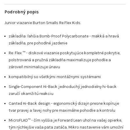
Podrobný popis
Junior viazanie Burton Smalls Re:Flex Kids.
základňa: ľahšia Bomb-Proof Polycarbonate - mäkká a hravá
základňa, pre pohodlné jazdenie
Re: Flex ™ - diskové viazanie poskytujúce kompletné pokrytie,
polstrovaná a pružná základňa maximalizuje pohodlie a
zároveň minimalizuje únavu
kompatibilný so všetkými montážnymi systémami
Single-Component Hi-Back jednoduchý jednodielny hi-back
zaručí okamžitú reakciu
Canted Hi-Back design - ergonomický dizajn presne kopíruje
tvar pravej a ľavej nohy pre maximálne pohodlie a kontrolu
MicroFLAD™ - čím vyššia je Forward Lean uhol na vašej opierke,
tým rýchlejšie vaša päta zatáča, Mikro nastavenie vám umožní