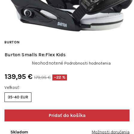
BURTON
Burton Smalls Re:Flex Kids
Priemerné
Neohodnotené
Podrobnosti hodnotenia
hodnotenie
produktu
139,95 €
179,95 €
–22 %
je
Jednotková
0,0
Veľkosť
cena:
z
35-40 EUR
5
hviezdičiek.
Skladom
Možnosti doručenia