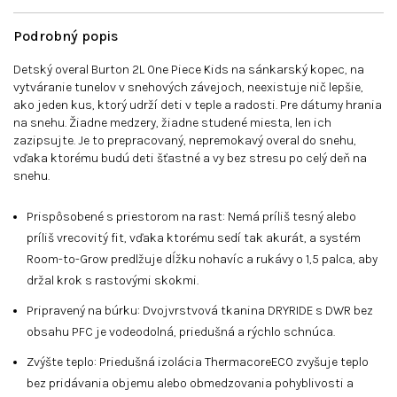
Podrobný popis
Detský overal Burton 2L One Piece Kids na sánkarský kopec, na
vytváranie tunelov v snehových závejoch, neexistuje nič lepšie,
ako jeden kus, ktorý udrží deti v teple a radosti. Pre dátumy hrania
na snehu. Žiadne medzery, žiadne studené miesta, len ich
zazipsujte. Je to prepracovaný, nepremokavý overal do snehu,
vďaka ktorému budú deti šťastné a vy bez stresu po celý deň na
snehu.
Prispôsobené s priestorom na rast: Nemá príliš tesný alebo
príliš vrecovitý fit, vďaka ktorému sedí tak akurát, a systém
Room-to-Grow predlžuje dĺžku nohavíc a rukávy o 1,5 palca, aby
držal krok s rastovými skokmi.
Pripravený na búrku: Dvojvrstvová tkanina DRYRIDE s DWR bez
obsahu PFC je vodeodolná, priedušná a rýchlo schnúca.
Zvýšte teplo: Priedušná izolácia ThermacoreECO zvyšuje teplo
bez pridávania objemu alebo obmedzovania pohyblivosti a