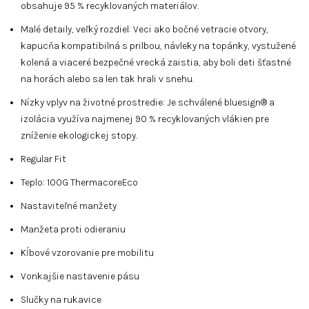
obsahuje 95 % recyklovaných materiálov.
Malé detaily, veľký rozdiel: Veci ako bočné vetracie otvory,
kapucňa kompatibilná s prilbou, návleky na topánky, vystužené
kolená a viaceré bezpečné vrecká zaistia, aby boli deti šťastné
na horách alebo sa len tak hrali v snehu.
Nízky vplyv na životné prostredie: Je schválené bluesign® a
izolácia využíva najmenej 90 % recyklovaných vlákien pre
zníženie ekologickej stopy.
Regular Fit
Teplo: 100G ThermacoreEco
Nastaviteľné manžety
Manžeta proti odieraniu
Kĺbové vzorovanie pre mobilitu
Vonkajšie nastavenie pásu
Slučky na rukavice