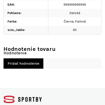
EAN
:
999999999999
Pohlavie
:
Detské
Farba
:
Čierna
,
Fialová
size_table
:
95
Hodnotenie tovaru
Pridať hodnotenie
Z
á
p