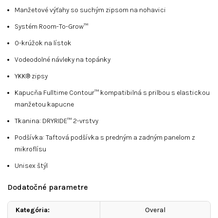
Manžetové výťahy so suchým zipsom na nohavici
Systém Room-To-Grow™
O-krúžok na lístok
Vodeodolné návleky na topánky
YKK® zipsy
Kapucňa Fulltime Contour™ kompatibilná s prilbou s elastickou
manžetou kapucne
Tkanina: DRYRIDE™ 2-vrstvy
Podšívka: Taftová podšívka s predným a zadným panelom z
mikroflísu
Unisex štýl
Dodatočné parametre
Kategória
:
Overal