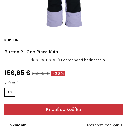
BURTON
Burton 2L One Piece Kids
Priemerné
Neohodnotené
Podrobnosti hodnotenia
hodnotenie
produktu
159,95 €
259,95 €
–38 %
je
Jednotková
0,0
Veľkosť
cena:
z
XS
5
hviezdičiek.
Skladom
Možnosti doručenia