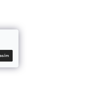
propylén, 2% elastán
u
lasím
 páčiť
–45 %