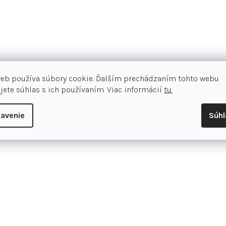
Materiál: 52% polyamid, 46% poly
web používa súbory cookie. Ďalším prechádzaním tohto webu
jete súhlas s ich používaním. Viac informácií
tu.
Hodnotenie tovar
avenie
Súh
Pridať hodnotenie
Tiež sa vám môže
–30 %