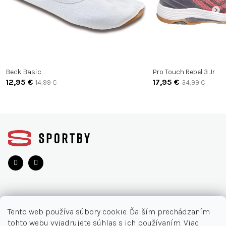
Beck Basic
Pro Touch Rebel 3 Jr
12,95 €
17,95 €
14,99 €
34,99 €
Z
á
p
ä
t
i
e
O NÁKUPE
Tento web používa súbory cookie. Ďalším prechádzaním
tohto webu vyjadrujete súhlas s ich používaním. Viac