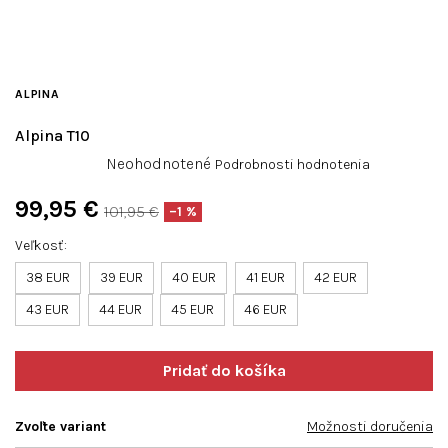
ALPINA
Alpina T10
Priemerné
Neohodnotené
Podrobnosti hodnotenia
hodnotenie
produktu
99,95 €
101,95 €
–1 %
je
Jednotková
0,0
Veľkosť
cena:
z
38 EUR
39 EUR
40 EUR
41 EUR
42 EUR
5
hviezdičiek.
43 EUR
44 EUR
45 EUR
46 EUR
Zvoľte variant
Možnosti doručenia