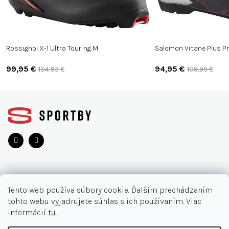
Rossignol X-1 Ultra Touring M
Salomon Vitane Plus Pr
99,95 €
94,95 €
104,95 €
109,95 €
Z
á
p
ä
t
i
e
O NÁKUPE
Tento web používa súbory cookie. Ďalším prechádzaním
tohto webu vyjadrujete súhlas s ich používaním. Viac
Moja objednávka
INFORMÁCIE
informácií
tu.
Najčastejšie otázky