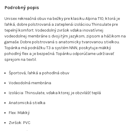
Podrobný popis
Unisex rekreačná obuv na bežky pre klasiku Alpina T10, ktorá
je
ľahká, dobre polstrovaná a zateplená izoláciou Thinsulate pre
tepelný komfort. Vodeodolný zvršok vďaka inovatívnej
vodeodolnej membráne s dvojitým jazykom, zipsom a háčikom na
gamaše. Dobre polstrovaná s anatomicky tvarovanou stielkou.
Topánka má podrážku T3 a systém NNN, poskytuje mäkký
pohodlný flex a je bezpečná. Topánku odporúčame udržiavať
sprejom na textil.
Športová, ľahká a pohodlná obuv
Vodeodolná membrána
Izolácia: Thinsulate, vďaka ktorej je obzvlášť teplá
Anatomická stielka
Flex: Mäkký
Zvršok: PVC